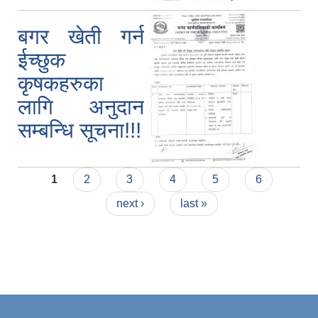
बगर खेती गर्न
ईच्छुक
कृषकहरुका
लागि अनुदान
सम्बन्धि सूचना!!!
Pages
1
2
3
4
5
6
next ›
last »