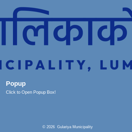
Popup
Click to Open Popup Box!
© 2026 Gulariya Municipality