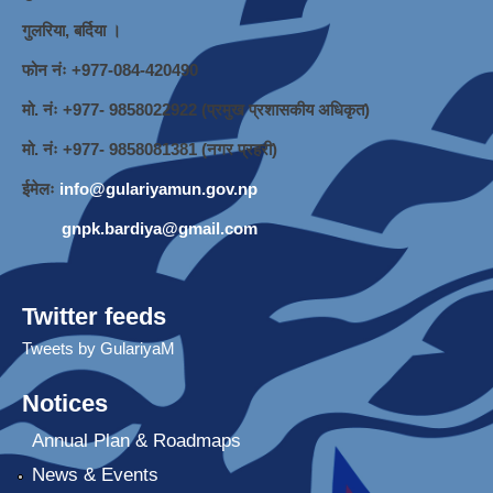
गुलरिया, बर्दिया ।
फोन नंः ‌+977-084-420490
मो. नंः +977- 9858022922 (प्रमुख प्रशासकीय अधिकृत)
मो. नंः +977- 9858081381 (नगर प्रहरी)
ईमेलः
info@gulariyamun.gov.np
gnpk.bardiya@gmail.com
Twitter feeds
Tweets by GulariyaM
Notices
Annual Plan & Roadmaps
News & Events