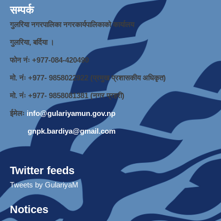
सम्पर्क
गुलरिया नगरपालिका नगरकार्यपालिकाको कार्यालय
गुलरिया, बर्दिया ।
फोन नंः ‌+977-084-420490
मो. नंः +977- 9858022922 (प्रमुख प्रशासकीय अधिकृत)
मो. नंः +977- 9858081381 (नगर प्रहरी)
ईमेलः
info@gulariyamun.gov.np
gnpk.bardiya@gmail.com
Twitter feeds
Tweets by GulariyaM
Notices