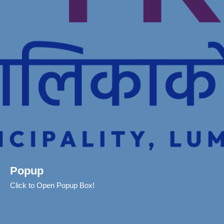
Popup
Click to Open Popup Box!