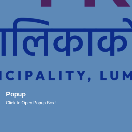
Popup
Click to Open Popup Box!