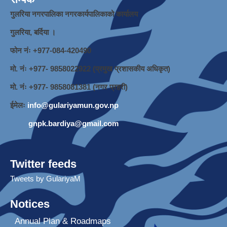
गुलरिया नगरपालिका नगरकार्यपालिकाको कार्यालय
गुलरिया, बर्दिया ।
फोन नंः ‌+977-084-420490
मो. नंः +977- 9858022922 (प्रमुख प्रशासकीय अधिकृत)
मो. नंः +977- 9858081381 (नगर प्रहरी)
ईमेलः
info@gulariyamun.gov.np
gnpk.bardiya@gmail.com
Twitter feeds
Tweets by GulariyaM
Notices
Annual Plan & Roadmaps