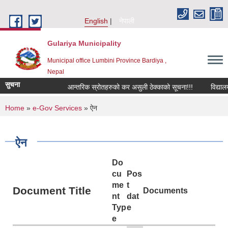
Skip to main content
English
नेपाली
Gulariya Municipality
Municipal office Lumbini Province Bardiya ,
Nepal
सुचना
आन्तरिक स्रोतहरुको कर असुली ठेक्काको सूचना!!!
विद्यालय 
You are here
Home
»
e-Gov Services
» ऐन
ऐन
Do
cu
Pos
me
t
Document Title
Documents
nt
dat
Typ
e
e