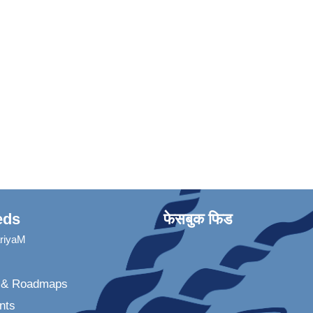
eds
फेसबुक फिड
ariyaM
n & Roadmaps
nts