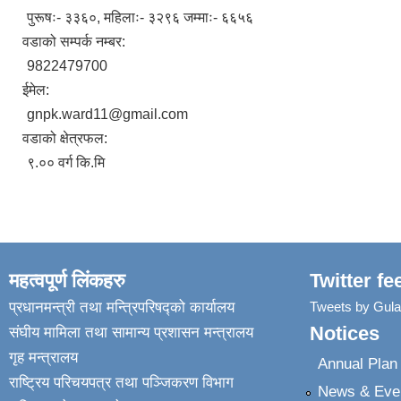
पुरूषः- ३३६०, महिलाः- ३२९६ जम्माः- ६६५६
वडाको सम्पर्क नम्बर:
9822479700
ईमेल:
gnpk.ward11@gmail.com
वडाको क्षेत्रफल:
९.०० वर्ग कि.मि
महत्वपूर्ण लिंकहरु
Twitter fe
प्रधानमन्त्री तथा मन्त्रिपरिषद्को कार्यालय
Tweets by Gul
Notices
संघीय मामिला तथा सामान्य प्रशासन मन्त्रालय
गृह मन्त्रालय
Annual Pla
राष्ट्रिय परिचयपत्र तथा पञ्जिकरण विभाग
News & Eve