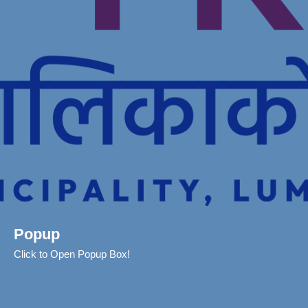
Popup
Click to Open Popup Box!