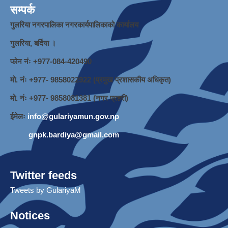
सम्पर्क
गुलरिया नगरपालिका नगरकार्यपालिकाको कार्यालय
गुलरिया, बर्दिया ।
फोन नंः ‌+977-084-420490
मो. नंः +977- 9858022922 (प्रमुख प्रशासकीय अधिकृत)
मो. नंः +977- 9858081381 (नगर प्रहरी)
ईमेलः
info@gulariyamun.gov.np
gnpk.bardiya@gmail.com
Twitter feeds
Tweets by GulariyaM
Notices