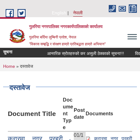
Skip to main content
English
नेपाली
गुलरिया नगरपालिका नगरकार्यपालिकाको कार्यालय
गुलरिया बर्दिया लुम्बिनी प्रदेश, नेपाल
"विकास सम्बृद्धि र संरक्षण हाम्रो प्रतिबद्धता हाम्रो अभियान"
सुचना
आन्तरिक स्रोतहरुको कर असुली ठेक्काको सूचना!!!
विद्य
You are here
Home
» दस्तावेज
दस्तावेज
Doc
ume
Post
Document Title
nt
Documents
date
Typ
e
01/1
करारमा नगर प्रहरी
करारमा नगर प्रहरी