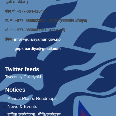
गुलरिया, बर्दिया ।
फोन नंः ‌+977-084-420490
मो. नंः +977- 9858022922 (प्रमुख प्रशासकीय अधिकृत)
मो. नंः +977- 9858081381 (नगर प्रहरी)
ईमेलः
info@gulariyamun.gov.np
gnpk.bardiya@gmail.com
Twitter feeds
Tweets by GulariyaM
Notices
Annual Plan & Roadmaps
News & Events
बार्षिक कार्ययोजना, नीति/कार्यक्रम