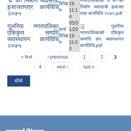
'घ' वर्ग निर्माण व्यवसायी
नगरपालिकाको 'घ' बर्ग को
विधिह
19 -
इजाजतपत्र कार्यविधि
निर्माण व्यवसायी इजाजत
रु
11:1
२०७५
पत्र कार्यविधि २०७५.pdf
4
05/3
गुलरिया नगरपालिका
गुलरिया
कार्य
1/20
एकिकृत सम्पति
नगरपालिकाको एकिकृत
विधिह
19 -
व्यवस्थापन कार्यविधि
सम्पति कर व्यवस्थापन
रु
11:0
२०७५
कार्यविधि.pdf
0
Pages
« first
‹ previous
1
2
3
4
next ›
last »
बाँकी