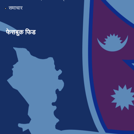
समाचार
फेसबुक फिड